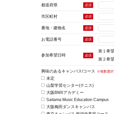
都道府県
必須
市区町村
必須
番地・建物名
必須
お電話番号
必須
第１希
参加希望日時
必須
第２希
興味のあるキャンパス/コース
※複数選択
未定
山梨学習センター(テニス)
大阪BMXアカデミー
Saitama Music Education Campus
大阪梅田ダンスキャンパス
東京キャンパス 南河内美容コース