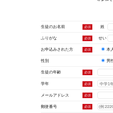
生徒のお名前
姓
必須
ふりがな
せい
必須
お申込みされた方
本
必須
性別
男
生徒の年齢
必須
学年
必須
メールアドレス
必須
郵便番号
必須