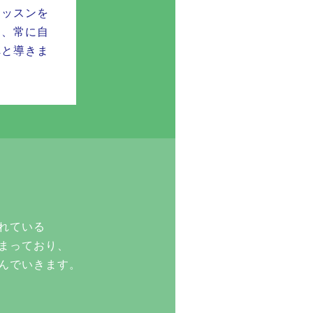
レッスンを
し、常に自
へと導きま
。
れている
まっており、
んでいきます。