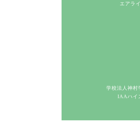
エアラ
学校法人神村
IAAハ