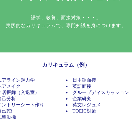
語学、教養、面接対策・・・。
実践的なカリキュラムで、専門知識を身につけます。
カリキュラム（例）
エアライン魅力学
日本語面接
ヘアメイク
英語面接
立居振舞（入退室）
グループディスカッション
自己分析
企業研究
エントリーシート作り
英文レジュメ
自己PR
TOEIC対策
志望動機