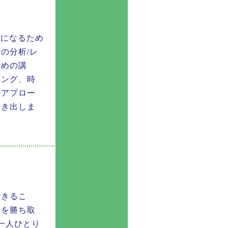
”になるため
の分析/レ
ための講
キング、時
らアプロー
引き出しま
できるこ
格を勝ち取
一人ひとり