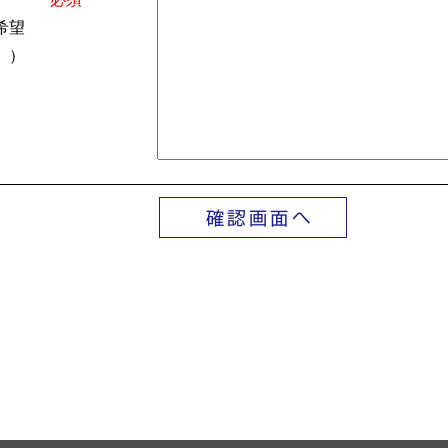
希望
。）