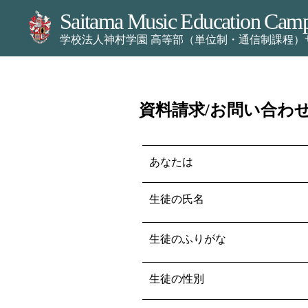
Saitama Music Education Cam
学校法人神村学園 高等部（単位制・通信制課程）
資料請求/お問い合わ
あなたは
生徒の氏名
生徒のふりがな
生徒の性別