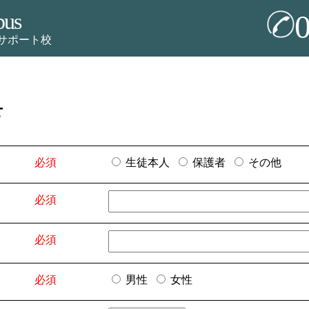
pus
サポート校
せ
必須
生徒本人
保護者
その他
必須
必須
必須
男性
女性