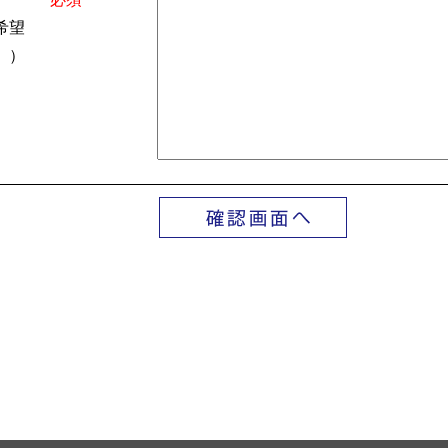
希望
。）