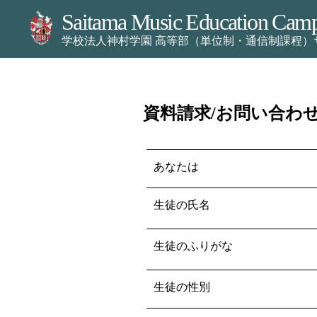
Saitama Music Education Cam
学校法人神村学園 高等部（単位制・通信制課程）
資料請求/お問い合わ
あなたは
生徒の氏名
生徒のふりがな
生徒の性別