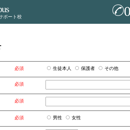
pus
サポート校
せ
必須
生徒本人
保護者
その他
必須
必須
必須
男性
女性